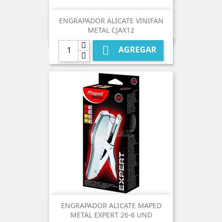
ENGRAPADOR ALICATE VINIFAN
METAL CJAX12

AGREGAR
ENGRAPADOR ALICATE MAPED
METAL EXPERT 26-6 UND