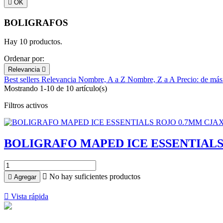

OK
BOLIGRAFOS
Hay 10 productos.
Ordenar por:
Relevancia

Best sellers
Relevancia
Nombre, A a Z
Nombre, Z a A
Precio: de más
Mostrando 1-10 de 10 artículo(s)
Filtros activos
BOLIGRAFO MAPED ICE ESSENTIALS

No hay suficientes productos

Agregar

Vista rápida