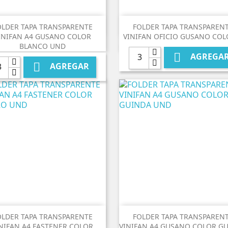


Vista rápida
Vista rápida
OLDER TAPA TRANSPARENTE
FOLDER TAPA TRANSPAREN
INIFAN A4 GUSANO COLOR
VINIFAN OFICIO GUSANO COLO
BLANCO UND

AGREGA

AGREGAR


Vista rápida
Vista rápida
OLDER TAPA TRANSPARENTE
FOLDER TAPA TRANSPAREN
NIFAN A4 FASTENER COLOR
VINIFAN A4 GUSANO COLOR G