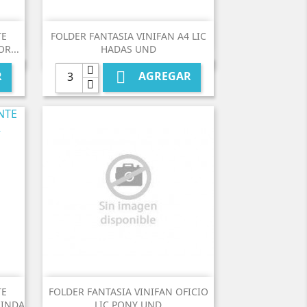

Vista rápida
TE
FOLDER FANTASIA VINIFAN A4 LIC
R...
HADAS UND

R
AGREGAR

Vista rápida
TE
FOLDER FANTASIA VINIFAN OFICIO
UINDA
LIC PONY UND