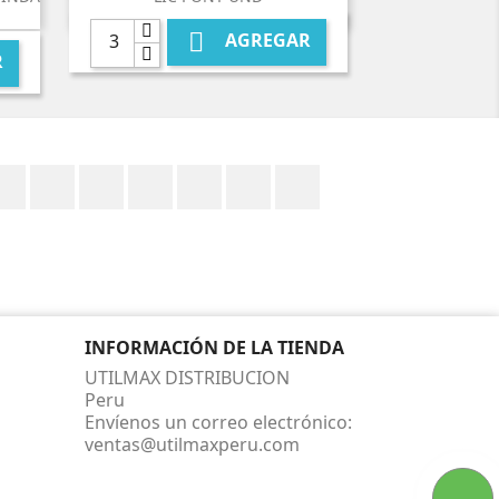

AGREGAR
R
Facebook
Twitter
YouTube
Pinterest
Vimeo
Instagram
LinkedIn
INFORMACIÓN DE LA TIENDA
UTILMAX DISTRIBUCION
Peru
Envíenos un correo electrónico:
ventas@utilmaxperu.com