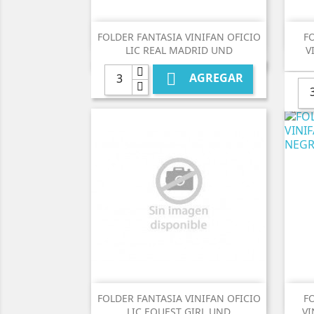

Vista rápida
FOLDER FANTASIA VINIFAN OFICIO
F
LIC REAL MADRID UND
V

AGREGAR

Vista rápida
FOLDER FANTASIA VINIFAN OFICIO
F
LIC EQUEST GIRL UND
VI