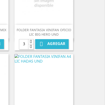

Vista rápida
 MIX
FOLDER FANTASIA VINIFAN OFICIO
LIC BIG HERO UND

R
AGREGAR