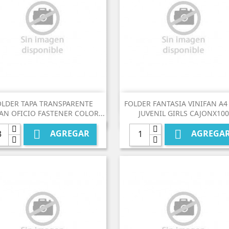


Vista rápida
Vista rápida
OLDER TAPA TRANSPARENTE
FOLDER FANTASIA VINIFAN A4
AN OFICIO FASTENER COLOR...
JUVENIL GIRLS CAJONX100


AGREGAR
AGREGA