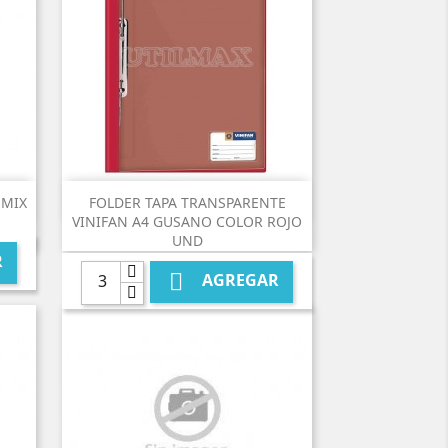

Vista rápida
 MIX
FOLDER TAPA TRANSPARENTE
VINIFAN A4 GUSANO COLOR ROJO
UND
R

AGREGAR