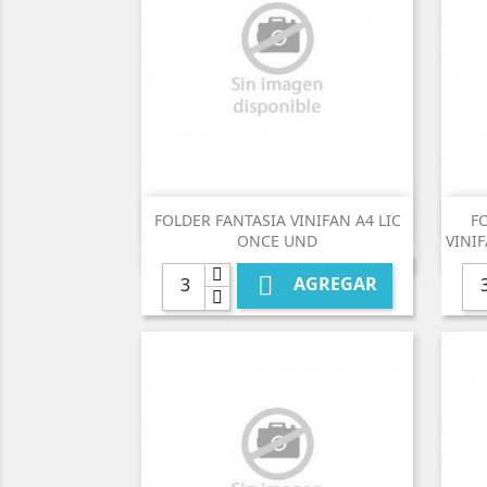

Vista rápida
FOLDER FANTASIA VINIFAN A4 LIC
F
ONCE UND
VINIF

AGREGAR